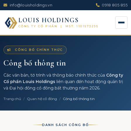
info@louisholdings.vn
0918 805 855
LOUIS HOLDINGS
CÔNG TY CỔ PHẦN | MST: 1101573295
Trang chủ
CÔNG BỐ CHÍNH THỨC
Quan hệ cổ đông
Công bố thông tin
Công bố thông tin
Các văn bản, tờ trình và thông báo chính thức của
Công ty
Đăng ký ủy quyền
Cổ phần Louis Holdings
liên quan đến hoạt động quản trị
Văn bản pháp lý
và Đại hội đồng cổ đông bất thường năm 2026.
Trang chủ
Quan hệ cổ đông
Công bố thông tin
DANH SÁCH CÔNG BỐ